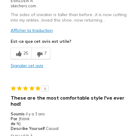
EVALUER À
skechers.com
The sides of sneaker is taller than before...it is now cutting
into my ankles...loved this shoe...now returning...
Afficher la traduction
Est-ce que cet avis est utile?
25
7
Signaler cet avis
5
These are the most comfortable style I've ever
had!
Soumis
il y a 3 ans
Par
Jfstink
de
NJ
Describe Yourself
Casual