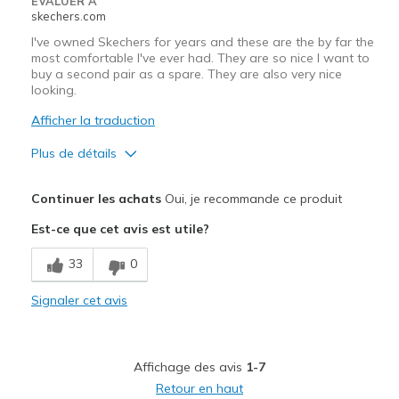
EVALUER À
skechers.com
I've owned Skechers for years and these are the by far the
most comfortable I've ever had. They are so nice I want to
buy a second pair as a spare. They are also very nice
looking.
Afficher la traduction
Plus de détails
Le pour
Continuer les achats
Oui, je recommande ce produit
Attractive Design
Est-ce que cet avis est utile?
Comfortable
33
0
Stylish
Signaler cet avis
Les meilleures utilisations
Casual Wear
Affichage des avis
1-7
Going Out
Retour en haut