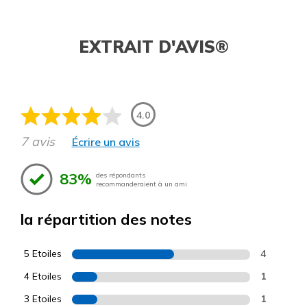
EXTRAIT D'AVIS®
4.0
7 avis
Écrire un avis
83%
des répondants
recommanderaient à un ami
la répartition des notes
5 Etoiles
4
4 Etoiles
1
3 Etoiles
1