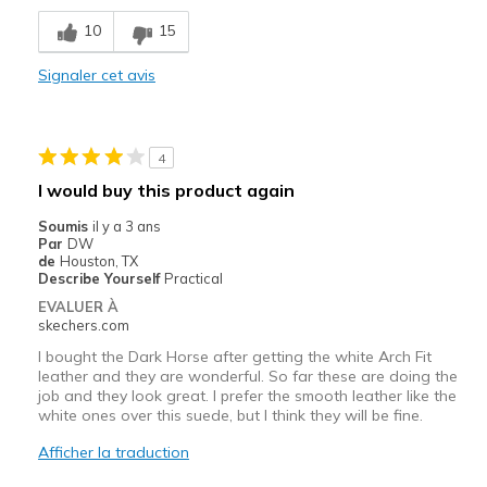
Casual Wear
10
15
Width
Signaler cet avis
Feels too wide
Sizing
Feels half size too big
View On Shoes
Shoes are for Wearing
4
I would buy this product again
Soumis
il y a 3 ans
Par
DW
de
Houston, TX
Describe Yourself
Practical
EVALUER À
skechers.com
I bought the Dark Horse after getting the white Arch Fit
leather and they are wonderful. So far these are doing the
job and they look great. I prefer the smooth leather like the
white ones over this suede, but I think they will be fine.
Afficher la traduction