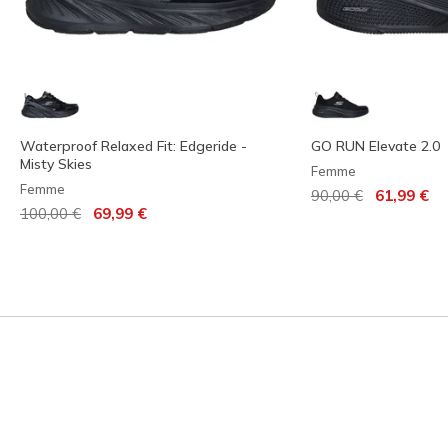
Waterproof Relaxed Fit: Edgeride -
GO RUN Elevate 2.0
Misty Skies
Femme
Femme
Prix réduit de
à
90,00 €
61,99 €
Prix réduit de
à
100,00 €
69,99 €