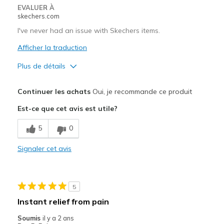
EVALUER À
skechers.com
I've never had an issue with Skechers items.
Afficher la traduction
Plus de détails
Le pour
Continuer les achats
Oui, je recommande ce produit
Attractive Design
Est-ce que cet avis est utile?
Comfortable
5
0
Durable
Signaler cet avis
Les meilleures utilisations
Working
5
Width
Feels true to width
Instant relief from pain
Sizing
Feels true to size
Soumis
il y a 2 ans
View On Shoes
Shoes are for Wearing