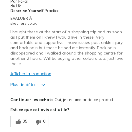
Par
FaFaJ
de
Uk
Describe Yourself
Practical
EVALUER À
skechers.co.uk
I bought these at the start of a shopping trip and as soon
as I put them on I knew I would live in these. Very
comfortable and supportive. I have issues post ankle injury
and back pain but these helped me instantly. Back pain
disappeared and I walked around the shopping centre for
another 2 hours. Will be buying other colours too. Just love
these
Afficher la traduction
Plus de détails
Le pour
Continuer les achats
Oui, je recommande ce produit
Attractive Design
Est-ce que cet avis est utile?
Breathe Well
35
0
Comfortable