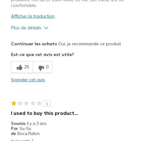
comfortable.
Afficher la traduction
Plus de détails
Le pour
Continuer les achats
Oui, je recommande ce produit
Attractive Design
Est-ce que cet avis est utile?
Comfortable
25
0
Durable
Signaler cet avis
Les meilleures utilisations
Casual Wear
1
Width
Feels true to width
I used to buy this product...
Sizing
Feels half size too small
Soumis
il y a 3 ans
View On Shoes
Shoes are for Wearing
Par
Su-Su
de
Boca Raton