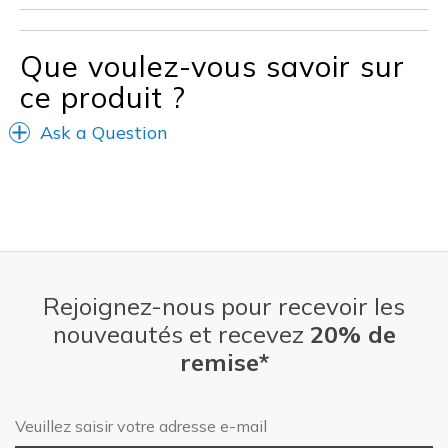
Travel
Walking
Que voulez-vous savoir sur
ce produit ?
Width
Feels true to width
Sizing
Feels true to size
Ask a Question
View On Shoes
Shoes are for Wearing
Rejoignez-nous pour recevoir les
nouveautés et recevez
20% de
remise*
Adresse e-mail