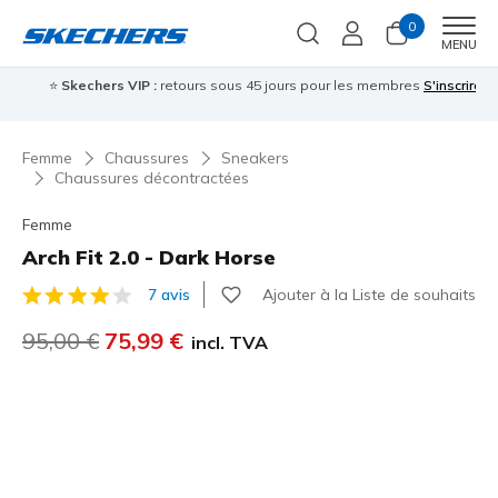
0
Men
MENU
⭐
Skechers VIP :
retours sous 45 jours pour les membres
S'inscrire
⭐

Femme
Chaussures
Sneakers
Chaussures décontractées
Femme
Arch Fit 2.0 - Dark Horse
Ajouter à la Liste de souhaits
7 avis
Évaluation client 4,5 sur 5
Prix réduit de
95,00 €
à
75,99 €
incl. TVA