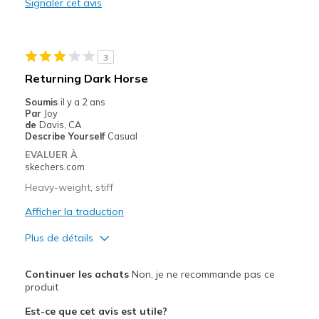
Signaler cet avis
Durable
Stylish
3
Les meilleures utilisations
Returning Dark Horse
Casual Wear
Soumis
il y a 2 ans
Par
Joy
Going Out
de
Davis, CA
Describe Yourself
Casual
Special Occasions
EVALUER À
skechers.com
Travel
Heavy-weight, stiff
Width
Feels true to width
Afficher la traduction
Sizing
Feels true to size
Plus de détails
View On Shoes
I'm Into Shoes
Le pour
Continuer les achats
Non, je ne recommande pas ce
Durable
produit
Est-ce que cet avis est utile?
Les meilleures utilisations