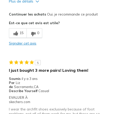
Plus de détails
Le pour
Continuer les achats
Oui, je recommande ce produit
Attractive Design
Est-ce que cet avis est utile?
Comfortable
15
0
Stylish
Signaler cet avis
Les meilleures utilisations
Casual Wear
5
Travel
I just bought 3 more pairs! Loving them!
Width
Feels true to width
Soumis
il y a 3 ans
Par
Liz
Sizing
Feels true to size
de
Sacramento,CA
View On Shoes
Shoes are for Wearing
Describe Yourself
Casual
EVALUER À
skechers.com
I wear the archfit shoes exclusively because of foot
problems, not all of them work for me, but these are so