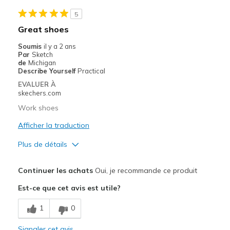
5
Great shoes
Soumis
il y a 2 ans
Par
Sketch
de
Michigan
Describe Yourself
Practical
EVALUER À
skechers.com
Work shoes
Afficher la traduction
Plus de détails
Le pour
Continuer les achats
Oui, je recommande ce produit
Attractive Design
Est-ce que cet avis est utile?
Comfortable
1
0
Durable
Signaler cet avis