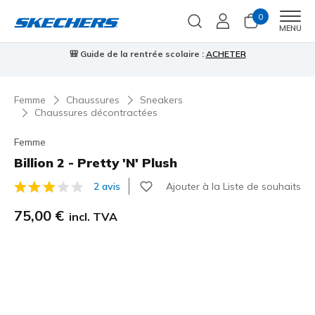
0
Men
MENU
Guide de la rentrée scolaire :
ACHETER
⭐
Skechers VIP :
retour
Femme
Chaussures
Sneakers
Chaussures décontractées
Femme
Billion 2 - Pretty 'N' Plush
Ajouter à la Liste de souhaits
2 avis
Évaluation client 4,1 sur 5
75,00 €
incl. TVA