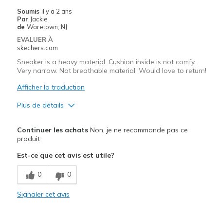
Soumis
il y a 2 ans
Par
Jackie
de
Waretown, NJ
EVALUER À
skechers.com
Sneaker is a heavy material. Cushion inside is not comfy.
Very narrow. Not breathable material. Would love to return!
Afficher la traduction
Plus de détails
Le contre
Continuer les achats
Non, je ne recommande pas ce
Poor Cushioning
produit
Est-ce que cet avis est utile?
Width
Feels too narrow
Sizing
Feels full size too small
0
0
View On Shoes
Shoes are for Wearing
Signaler cet avis