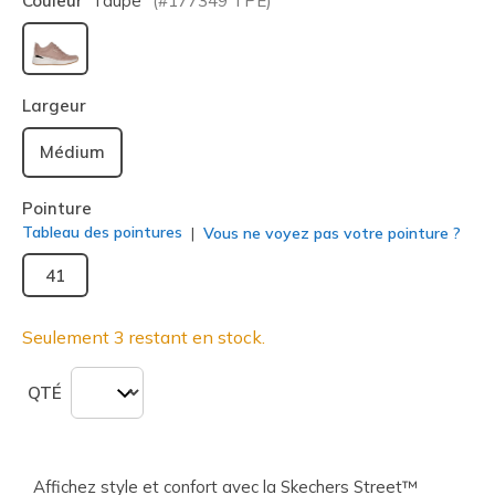
Couleur
Taupe
(#
177349
TPE
)
sélectionné
Largeur
Médium
Pointure
Tableau des pointures
Vous ne voyez pas votre pointure ?
41
Seulement 3 restant en stock.
QTÉ
Affichez style et confort avec la Skechers Street™