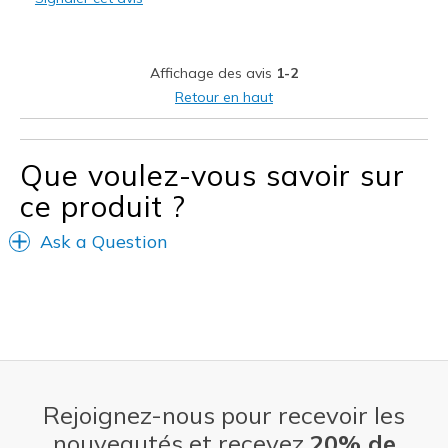
Stylish
Les meilleures utilisations
Affichage des avis
1-2
Casual Wear
Retour en haut
Width
Feels too narrow
Sizing
Feels true to size
Que voulez-vous savoir sur
View On Shoes
I'm Into Shoes
ce produit ?
Ask a Question
Rejoignez-nous pour recevoir les
nouveautés et recevez
20% de