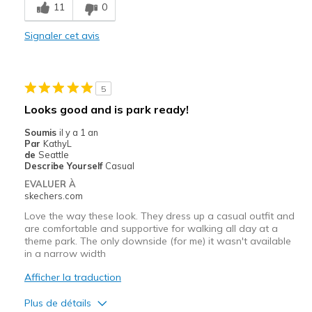
11
0
Durable
Signaler cet avis
Stylish
Les meilleures utilisations
5
Casual Wear
Looks good and is park ready!
Travel
Soumis
il y a 1 an
Par
KathyL
Width
Feels true to width
de
Seattle
Describe Yourself
Casual
Sizing
Feels true to size
EVALUER À
View On Shoes
I'm Into Shoes
skechers.com
Love the way these look. They dress up a casual outfit and
are comfortable and supportive for walking all day at a
theme park. The only downside (for me) it wasn't available
in a narrow width
Afficher la traduction
Plus de détails