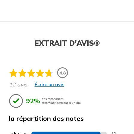
EXTRAIT D'AVIS®
4.8
12 avis
Écrire un avis
92%
des répondants
recommanderaient à un ami
la répartition des notes
5 Etoiles
11