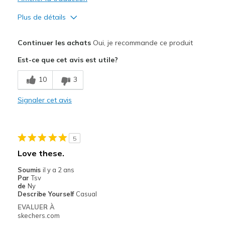
Plus de détails
Le pour
Continuer les achats
Oui, je recommande ce produit
Attractive Design
Est-ce que cet avis est utile?
Comfortable
10
3
Durable
Signaler cet avis
Stylish
Le contre
5
Do not care for the laces; too hard to tighten
Love these.
Les meilleures utilisations
Soumis
il y a 2 ans
Par
Tsv
Casual Wear
de
Ny
Describe Yourself
Casual
Going Out
EVALUER À
skechers.com
Special Occasions