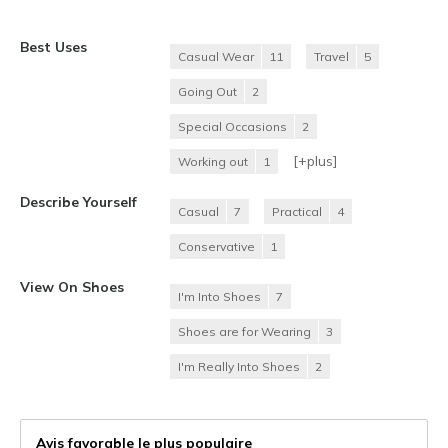
Best Uses
Casual Wear
11
Travel
5
Going Out
2
Special Occasions
2
[+
plus
]
Working out
1
Describe Yourself
Casual
7
Practical
4
Conservative
1
View On Shoes
I'm Into Shoes
7
Shoes are for Wearing
3
I'm Really Into Shoes
2
Avis favorable le plus populaire