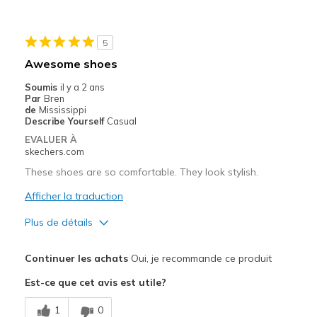
Stylish
5
Les meilleures utilisations
Awesome shoes
Casual Wear
Soumis
il y a 2 ans
Par
Bren
Special Occasions
de
Mississippi
Describe Yourself
Casual
Width
Feels true to width
EVALUER À
skechers.com
Sizing
Feels half size too big
View On Shoes
I'm Into Shoes
These shoes are so comfortable. They look stylish.
Afficher la traduction
Plus de détails
Le pour
Continuer les achats
Oui, je recommande ce produit
Comfortable
Est-ce que cet avis est utile?
Les meilleures utilisations
1
0