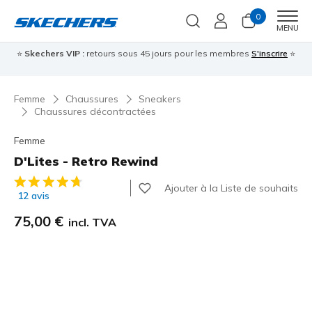
0
Men
MENU
⭐
Skechers VIP :
retours sous 45 jours pour les membres
S'inscrire
⭐

Femme
Chaussures
Sneakers
Chaussures décontractées
Femme
D'Lites - Retro Rewind
Évaluation client 3,7 sur 5
Ajouter à la Liste de souhaits
12 avis
75,00 €
incl. TVA