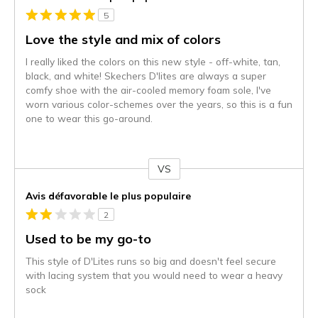
5
Love the style and mix of colors
I really liked the colors on this new style - off-white, tan,
black, and white! Skechers D'lites are always a super
comfy shoe with the air-cooled memory foam sole, I've
worn various color-schemes over the years, so this is a fun
one to wear this go-around.
VS
Coup
de
Avis défavorable le plus populaire
projecteur
2
sur
les
Used to be my go-to
critiques
This style of D'Lites runs so big and doesn't feel secure
with lacing system that you would need to wear a heavy
sock