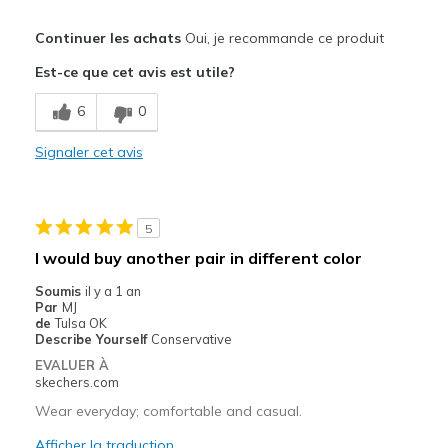
Le pour
Continuer les achats
Oui, je recommande ce produit
Attractive Design
Est-ce que cet avis est utile?
Comfortable
6
0
Stylish
Signaler cet avis
Les meilleures utilisations
Casual Wear
5
Travel
I would buy another pair in different color
Width
Feels true to width
Soumis
il y a 1 an
Par
MJ
Sizing
Feels true to size
de
Tulsa OK
View On Shoes
I'm Into Shoes
Describe Yourself
Conservative
EVALUER À
skechers.com
Wear everyday; comfortable and casual.
Afficher la traduction