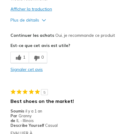
Afficher la traduction
Plus de détails
Le pour
Continuer les achats
Oui, je recommande ce produit
Attractive Design
Est-ce que cet avis est utile?
Comfortable
1
0
Durable
Signaler cet avis
Stylish
Le contre
5
Make my big foot look bigger
Best shoes on the market!
Les meilleures utilisations
Soumis
il y a 1 an
Par
Granny
Casual Wear
de
IL - Illinois
Describe Yourself
Casual
working out
EVALUER À