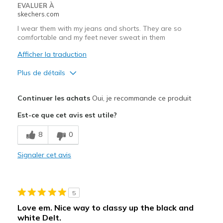
EVALUER À
skechers.com
I wear them with my jeans and shorts. They are so
comfortable and my feet never sweat in them
Afficher la traduction
Plus de détails
Le pour
Continuer les achats
Oui, je recommande ce produit
Breathe Well
Est-ce que cet avis est utile?
Comfortable
8
0
Durable
Signaler cet avis
Stylish
Les meilleures utilisations
5
Casual Wear
Love em. Nice way to classy up the black and
white Delt.
Going Out