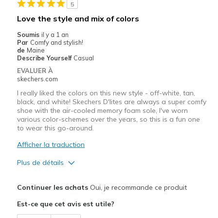
Width
Feels too wide
5
Sizing
Feels half size too big
Love the style and mix of colors
View On Shoes
I'm Into Shoes
Soumis
il y a 1 an
Par
Comfy and stylish!
de
Maine
Describe Yourself
Casual
EVALUER À
skechers.com
I really liked the colors on this new style - off-white, tan,
black, and white! Skechers D'lites are always a super comfy
shoe with the air-cooled memory foam sole, I've worn
various color-schemes over the years, so this is a fun one
to wear this go-around.
Afficher la traduction
Plus de détails
Le pour
Continuer les achats
Oui, je recommande ce produit
Attractive Design
Est-ce que cet avis est utile?
Comfortable