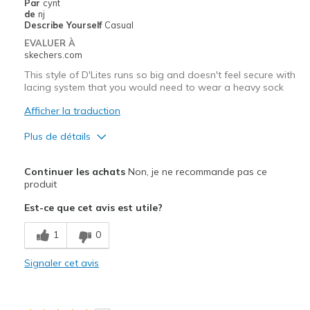
Par
cynt
Travel
de
nj
Describe Yourself
Casual
Width
Feels true to width
EVALUER À
skechers.com
Sizing
Feels true to size
View On Shoes
I'm Into Shoes
This style of D'Lites runs so big and doesn't feel secure with
lacing system that you would need to wear a heavy sock
Afficher la traduction
Plus de détails
Le pour
Continuer les achats
Non, je ne recommande pas ce
Breathe Well
produit
Est-ce que cet avis est utile?
Le contre
Poor Cushioning
1
0
Les meilleures utilisations
Signaler cet avis
walking and working in sloppy cool weather, need