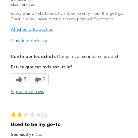
skechers.com
Width
Feels true to width
Every pair of Sketchers has been comfy from the get-go!
Sizing
Feels true to size
That is why I have over a dozen pairs of Sketchers!
View On Shoes
I'm Really Into Shoes
Afficher la traduction
Plus de détails
Le pour
Continuer les achats
Oui, je recommande ce produit
Attractive Design
Est-ce que cet avis est utile?
Breathe Well
2
0
Comfortable
Signaler cet avis
Durable
Stylish
2
Les meilleures utilisations
Used to be my go-to
Casual Wear
Soumis
il y a 1 an