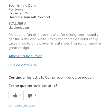
Soumis
il y a 2 ans
Travel
Par
Jones
de
Delco ,PA
Width
Describe Yourself
Practical
Feels true to width
Sizing
Feels true to size
EVALUER À
skechers.com
View On Shoes
I'm Really Into Shoes
I've been a fan of these sneaker for a long time. I usually
get the black and white. I think the tan/beige color really
takes them to a new level. Great shoe! Thanks for another
great design
Afficher la traduction
Plus de détails
Le pour
Continuer les achats
Oui, je recommande ce produit
Attractive Design
Est-ce que cet avis est utile?
Breathe Well
3
0
Comfortable
Signaler cet avis
Durable