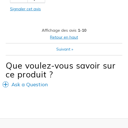
Casual Wear
Signaler cet avis
Width
Feels true to width
Sizing
Feels true to size
View On Shoes
I'm Into Shoes
Affichage des avis
1-10
Retour en haut
Suivant
»
Que voulez-vous savoir sur
ce produit ?
Ask a Question