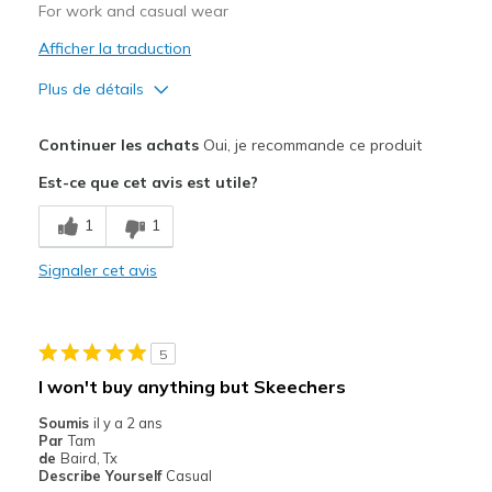
For work and casual wear
Travel
Afficher la traduction
Width
Feels true to width
Plus de détails
Sizing
Feels true to size
Le pour
View On Shoes
I'm Into Shoes
Continuer les achats
Oui, je recommande ce produit
Comfortable
Est-ce que cet avis est utile?
Durable
1
1
Les meilleures utilisations
Signaler cet avis
Casual Wear
Sizing
Feels true to size
5
View On Shoes
Shoes are for Wearing
I won't buy anything but Skeechers
Soumis
il y a 2 ans
Par
Tam
de
Baird, Tx
Describe Yourself
Casual