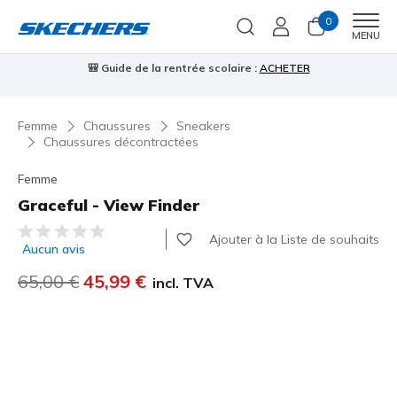
0
Men
MENU
🎒 Guide de la rentrée scolaire :
ACHETER
⭐
Femme
Chaussures
Sneakers
Chaussures décontractées
Femme
Graceful - View Finder
Évaluation client 5 sur 5
Ajouter à la Liste de souhaits
Aucun avis
Prix réduit de
65,00 €
à
45,99 €
incl. TVA