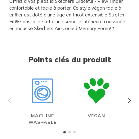
Offrez à vos pieds la Skechers Graceful - View Finder
confortable et facile à porter. Ce style végan facile à
enfiler est doté d’une tige en tricot extensible Stretch
Fit® sans lacets et d’une semelle intérieure coussinée
en mousse Skechers Air-Cooled Memory Foam™.
Points clés du produit
MACHINE
VEGAN
A
WASHABLE
ME