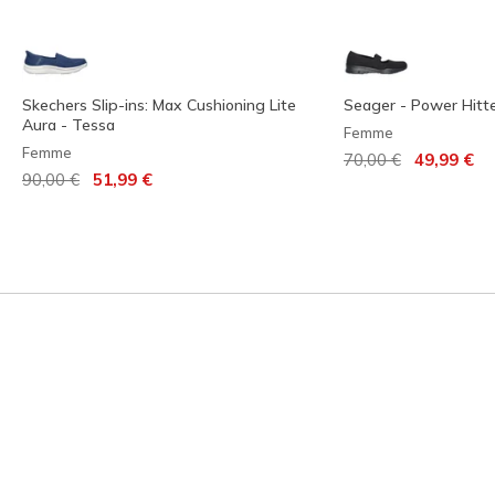
Skechers Slip-ins: Max Cushioning Lite
Seager - Power Hitt
Aura - Tessa
Femme
Femme
Prix réduit de
à
70,00 €
49,99 €
Prix réduit de
à
90,00 €
51,99 €