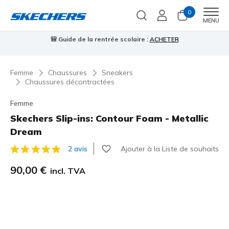
0
Men
MENU
⭐
Skechers VIP :
retours sous 45 jours pour les membres
S'inscrire
Femme
Chaussures
Sneakers
Chaussures décontractées
Femme
Skechers Slip-ins: Contour Foam - Metallic
Dream
Ajouter à la Liste de souhaits
2 avis
Évaluation client 4,7 sur 5
90,00 €
incl. TVA