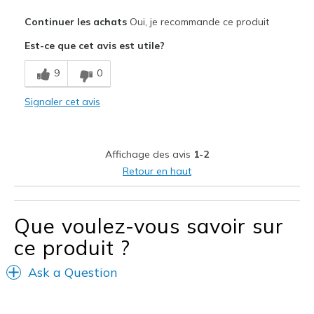
Le pour
Continuer les achats
Oui, je recommande ce produit
Attractive Design
Est-ce que cet avis est utile?
Breathe Well
9
0
Comfortable
Signaler cet avis
Durable
Stylish
Affichage des avis
1-2
Les meilleures utilisations
Retour en haut
Casual Wear
Going Out
Que voulez-vous savoir sur
ce produit ?
Travel
Ask a Question
Width
Feels true to width
Sizing
Feels true to size
View On Shoes
Shoes are for Wearing