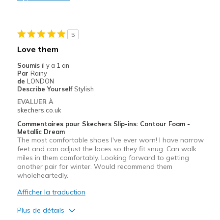
Quotidien
Taille
Bonne taille
5
Largeur
Bonne largeur
Love them
Soumis
il y a 1 an
Par
Rainy
de
LONDON
Describe Yourself
Stylish
EVALUER À
skechers.co.uk
Commentaires pour Skechers Slip-ins: Contour Foam -
Metallic Dream
The most comfortable shoes I've ever worn! I have narrow
feet and can adjust the laces so they fit snug. Can walk
miles in them comfortably. Looking forward to getting
another pair for winter. Would recommend them
wholeheartedly.
Afficher la traduction
Plus de détails