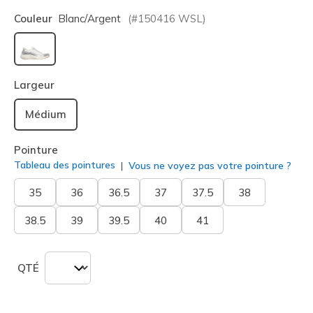
Couleur
Blanc/argent
(#
150416
WSL
)
sélectionné
Largeur
Médium
Pointure
Tableau des pointures
Vous ne voyez pas votre pointure ?
35
36
36.5
37
37.5
38
38.5
39
39.5
40
41
QTÉ