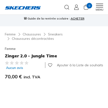
0
Men
MENU
🎒 Guide de la rentrée scolaire :
ACHETER
⭐
Femme
Chaussures
Sneakers
Chaussures décontractées
Femme
Zinger 2.0 - Jungle Time
Évaluation client 3,4 sur 5
Ajouter à la Liste de souhaits
Aucun avis
70,00 €
incl. TVA