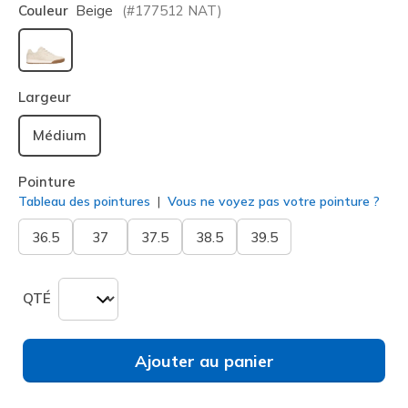
Couleur
Beige
(#
177512
NAT
)
sélectionné
Largeur
Médium
Pointure
Tableau des pointures
Vous ne voyez pas votre pointure ?
36.5
37
37.5
38.5
39.5
QTÉ
Ajouter au panier