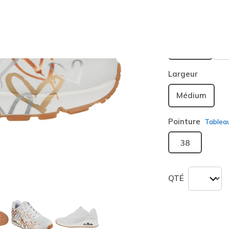
Couleur
Blanc /
sélection
Largeur
Médium
Pointure
Tablea
38
QTÉ