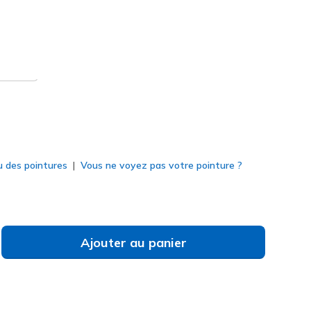
 Doré
(#
155523
WTGD
)
né
u des pointures
Vous ne voyez pas votre pointure ?
Ajouter au panier