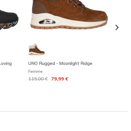
Loving
UNO Rugged - Moonlight Ridge
Water
Terrai
Femme
Femm
Prix réduit de
115,00 €
à
79,99 €
100,0