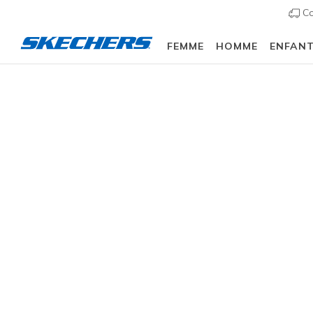
Co
FEMME
HOMME
ENFAN
Femme
Chaussures
Sneakers
Chaussures d