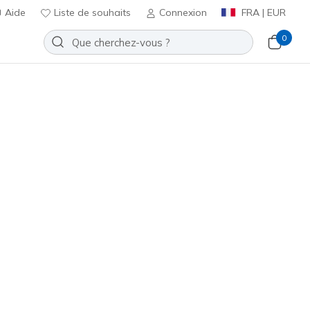
Aide
Liste de souhaits
Connexion
FRA | EUR
0
mbres
S'inscrire
⭐
x JGoldcrown: UNO - Metallic
Ajouter à la Liste de souhaits
3 avis
t 5 sur 5
€
incl. TVA
otions.