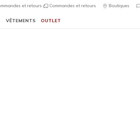
mmandes et retours
Commandes et retours
Boutiques
T
VÊTEMENTS
OUTLET
⭐
Skechers VIP :
retours sous 45 jours pour les me
écontractées
Femme
Collaboration
Skechers 
Love
6
Évaluation clien
110,00 
Exclu des prom