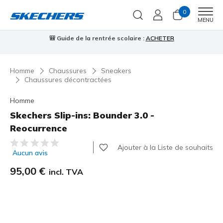
0
Men
MENU
🎒 Guide de la rentrée scolaire :
ACHETER
⭐
Homme
Chaussures
Sneakers
Chaussures décontractées
Homme
Skechers Slip-ins: Bounder 3.0 -
Reocurrence
Évaluation client 4,3 sur 5
Ajouter à la Liste de souhaits
Aucun avis
95,00 €
incl. TVA