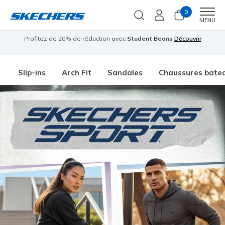
0
Men
MENU
 €
Profitez de 20% de réduction avec
Student Beans
Découvrir
Slip-ins
Arch Fit
Sandales
Chaussures bate