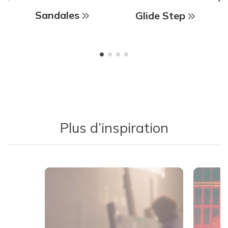
Sandales
Glide Step
Plus d’inspiration
Media Carousel
Carousel with product photos. Use the previous and next buttons 