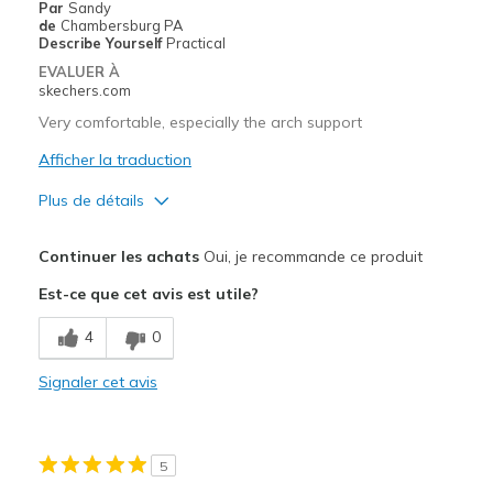
Sizing
Feels true to size
Par
Sandy
de
Chambersburg PA
View On Shoes
Shoes are for Wearing
Describe Yourself
Practical
EVALUER À
skechers.com
Very comfortable, especially the arch support
Afficher la traduction
Plus de détails
Le pour
Continuer les achats
Oui, je recommande ce produit
Attractive Design
Est-ce que cet avis est utile?
Breathe Well
4
0
Comfortable
Signaler cet avis
Stylish
Les meilleures utilisations
5
Casual Wear