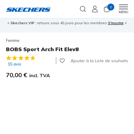
0
Men
MENU
⭐
Skechers VIP :
retours sous 45 jours pour les membres
S'inscrire
⭐

Femme
BOBS Sport Arch Fit Elev8
Évaluation client 3,9 sur 5
Ajouter à la Liste de souhaits
15 avis
70,00 €
incl. TVA