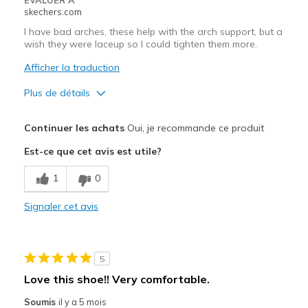
skechers.com
I have bad arches, these help with the arch support, but a
wish they were laceup so I could tighten them more.
Afficher la traduction
Plus de détails
Le pour
Continuer les achats
Oui, je recommande ce produit
Attractive Design
Est-ce que cet avis est utile?
Comfortable
1
0
Le contre
Signaler cet avis
Wish they were lace up.
Les meilleures utilisations
5
Casual Wear
Love this shoe!! Very comfortable.
Width
Feels true to width
Soumis
il y a 5 mois