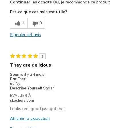
Continuer les achats
Oui, je recommande ce produit
Attractive Design
Est-ce que cet avis est utile?
Les meilleures utilisations
1
0
Casual Wear
Signaler cet avis
Width
Feels true to width
Sizing
Feels true to size
View On Shoes
I'm Into Shoes
5
They are delicious
Soumis
il y a 4 mois
Par
Eneri
de
Ny
Describe Yourself
Stylish
EVALUER À
skechers.com
Looks real good just got them
Afficher la traduction