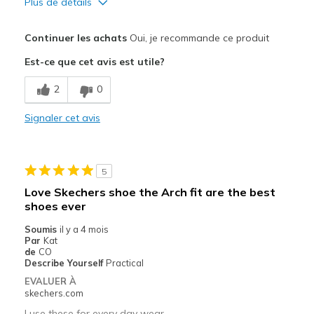
Plus de détails
Le pour
Continuer les achats
Oui, je recommande ce produit
Attractive Design
Est-ce que cet avis est utile?
Comfortable
2
0
Stylish
Signaler cet avis
Les meilleures utilisations
Casual Wear
5
Width
Feels true to width
Love Skechers shoe the Arch fit are the best
Sizing
Feels true to size
shoes ever
View On Shoes
Shoes are for Wearing
Soumis
il y a 4 mois
Par
Kat
de
CO
Describe Yourself
Practical
EVALUER À
skechers.com
I use these for every day wear