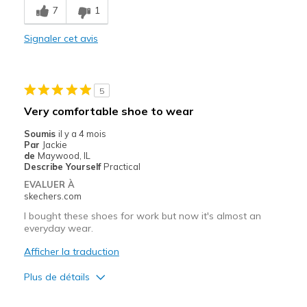
7
1
Durable
Signaler cet avis
Stylish
Les meilleures utilisations
5
Casual Wear
Very comfortable shoe to wear
Going Out
Soumis
il y a 4 mois
Par
Jackie
Travel
de
Maywood, IL
Describe Yourself
Practical
Width
Feels true to width
EVALUER À
skechers.com
Sizing
Feels true to size
View On Shoes
Shoes are for Wearing
I bought these shoes for work but now it's almost an
everyday wear.
Afficher la traduction
Plus de détails
Le pour