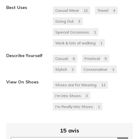
Best Uses
Casual Wear
12
Travel
4
Going Out
3
Special Occasions
1
Work & lots of walking
1
Describe Yourself
Casual
6
Practical
5
Stylish
2
Conservative
1
View On Shoes
Shoes are for Wearing
11
I'm Into Shoes
3
I'm Really Into Shoes
1
15 avis