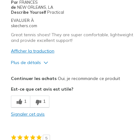
Par
FRANCES
de
NEW ORLEANS, LA
Describe Yourself
Practical
EVALUER À
skechers.com
Great tennis shoes! They are super comfortable, lightweight
and provide excellent support!
Afficher la traduction
Plus de détails
Le pour
Continuer les achats
Oui, je recommande ce produit
Attractive Design
Est-ce que cet avis est utile?
Comfortable
1
1
Stylish
Signaler cet avis
Les meilleures utilisations
Casual Wear
5