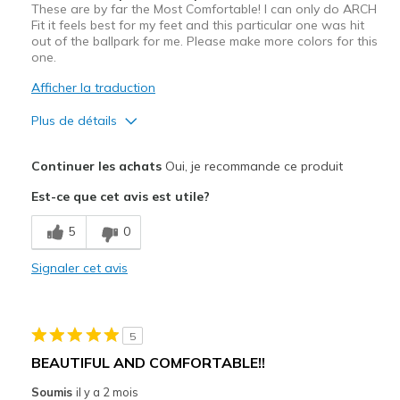
These are by far the Most Comfortable! I can only do ARCH
Fit it feels best for my feet and this particular one was hit
out of the ballpark for me. Please make more colors for this
one.
Afficher la traduction
Plus de détails
Le pour
Continuer les achats
Oui, je recommande ce produit
Comfortable
Est-ce que cet avis est utile?
Durable
5
0
Les meilleures utilisations
Signaler cet avis
Casual Wear
Width
Feels true to width
5
Sizing
Feels true to size
BEAUTIFUL AND COMFORTABLE!!
View On Shoes
Shoes are for Wearing
Soumis
il y a 2 mois