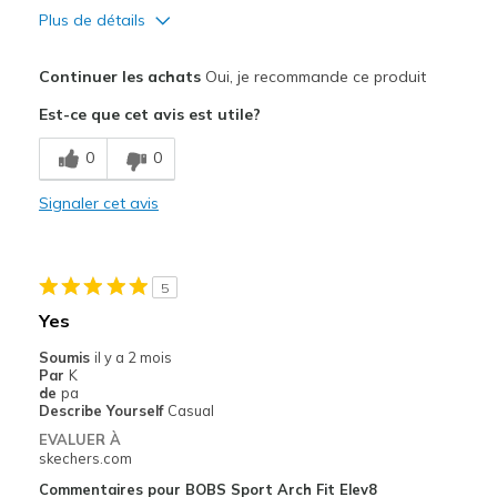
Plus de détails
Le pour
Continuer les achats
Oui, je recommande ce produit
Breathe Well
Est-ce que cet avis est utile?
Comfortable
0
0
Durable
Signaler cet avis
Les meilleures utilisations
Work & lots of walking
5
Width
Feels true to width
Yes
Sizing
Feels true to size
Soumis
il y a 2 mois
View On Shoes
Shoes are for Wearing
Par
K
de
pa
Describe Yourself
Casual
EVALUER À
skechers.com
Commentaires pour BOBS Sport Arch Fit Elev8