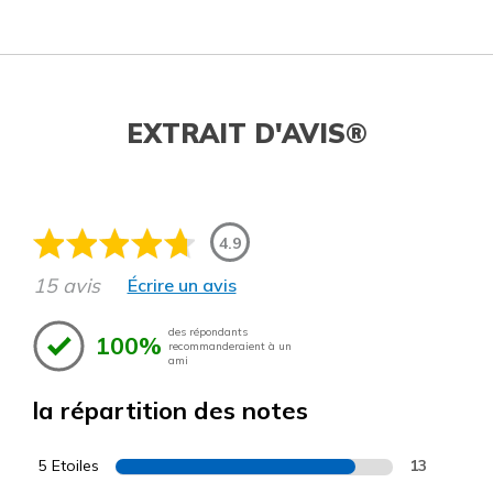
EXTRAIT D'AVIS®
4.9
15 avis
Écrire un avis
des répondants
100%
recommanderaient à un
ami
la répartition des notes
5 Etoiles
13