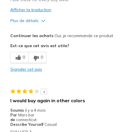
Afficher la traduction
Plus de détails
Le pour
Continuer les achats
Oui, je recommande ce produit
Comfortable
Est-ce que cet avis est utile?
Width
Feels true to width
0
0
Sizing
Feels true to size
View On Shoes
Shoes are for Wearing
Signaler cet avis
4
I would buy again in other colors
Soumis
il y a 4 mois
Par
Mars bar
de
connecticut
Describe Yourself
Casual
EVALUER À