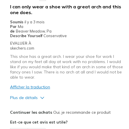
Going Out
I can only wear a shoe with a great arch and this
one does.
Travel
Soumis
il y a 3 mois
Width
Feels true to width
Par
Ma
de
Beaver Meadow, Pa
Sizing
Feels true to size
Describe Yourself
Conservative
View On Shoes
I'm Into Shoes
EVALUER À
skechers.com
This shoe has a great arch. I wear your shoe for work I
stand on my feet all day at work with no problems. I would
like if you would make that kind of an arch in some of those
fancy ones I saw. There is no arch at all and I would not be
able to wear.
Afficher la traduction
Plus de détails
Le pour
Continuer les achats
Oui, je recommande ce produit
Attractive Design
Est-ce que cet avis est utile?
Comfortable