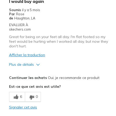
I would buy again
Travel
Soumis
il y a 5 mois
Par
Rose
Width
Feels true to width
de
Haughton, LA
Sizing
Feels true to size
EVALUER À
skechers.com
View On Shoes
I'm Into Shoes
Great for being on your feet all day. I'm flat footed so my
feet would be hurting when I worked all day, but now they
don't hurt.
Afficher la traduction
Plus de détails
Sizing
Feels true to size
Continuer les achats
Oui, je recommande ce produit
View On Shoes
Shoes are for Wearing
Est-ce que cet avis est utile?
6
0
Signaler cet avis