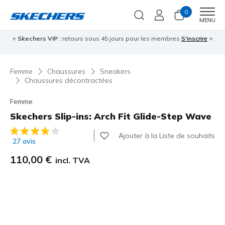
0
Men
MENU
⭐
Skechers VIP :
retours sous 45 jours pour les membres
S'inscrire
⭐

Femme
Chaussures
Sneakers
Chaussures décontractées
Femme
Skechers Slip-ins: Arch Fit Glide-Step Wave
Évaluation client 5 sur 5
Ajouter à la Liste de souhaits
27 avis
110,00 €
incl. TVA