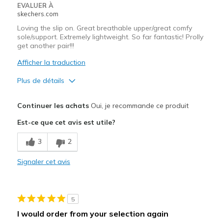
EVALUER À
skechers.com
Loving the slip on. Great breathable upper/great comfy
sole/support. Extremely lightweight. So far fantastic! Prolly
get another pair!!!
Afficher la traduction
Plus de détails
Le pour
Continuer les achats
Oui, je recommande ce produit
Attractive Design
Est-ce que cet avis est utile?
Comfortable
3
2
Stylish
Signaler cet avis
Le contre
Tread catches small rocks/pebbles
5
Les meilleures utilisations
I would order from your selection again