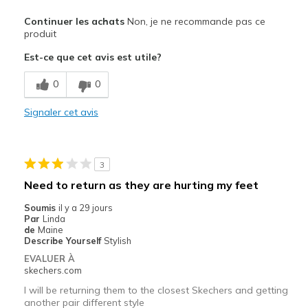
Le pour
Continuer les achats
Non, je ne recommande pas ce
Attractive Design
produit
Est-ce que cet avis est utile?
Le contre
Need Break In
0
0
Les meilleures utilisations
Signaler cet avis
Casual Wear
Width
Feels too narrow
3
Sizing
Feels half size too small
Need to return as they are hurting my feet
View On Shoes
Shoes are for Wearing
Soumis
il y a 29 jours
Par
Linda
de
Maine
Describe Yourself
Stylish
EVALUER À
skechers.com
I will be returning them to the closest Skechers and getting
another pair different style