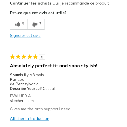
Continuer les achats
Oui, je recommande ce produit
Attractive Design
Est-ce que cet avis est utile?
Breathe Well
9
3
Comfortable
Signaler cet avis
Durable
Stylish
5
Les meilleures utilisations
Absolutely perfect fit and sooo stylish!
Casual Wear
Soumis
il y a 3 mois
Par
Lex
Width
Feels too narrow
de
Pennsylvania
Describe Yourself
Casual
Sizing
Feels true to size
EVALUER À
View On Shoes
Shoes are for Wearing
skechers.com
Gives me the arch support I need.
Afficher la traduction