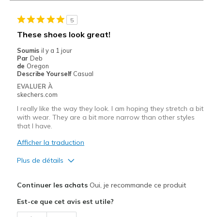
5
These shoes look great!
Soumis
il y a 1 jour
Par
Deb
de
Oregon
Describe Yourself
Casual
EVALUER À
skechers.com
I really like the way they look. I am hoping they stretch a bit
with wear. They are a bit more narrow than other styles
that I have.
Afficher la traduction
Plus de détails
Le pour
Continuer les achats
Oui, je recommande ce produit
Attractive Design
Est-ce que cet avis est utile?
Le contre