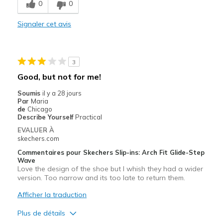
0
0
Need Break In
Signaler cet avis
Les meilleures utilisations
Casual Wear
3
Width
Feels too narrow
Good, but not for me!
Sizing
Feels true to size
Soumis
il y a 28 jours
View On Shoes
Shoes are for Wearing
Par
Maria
de
Chicago
Describe Yourself
Practical
EVALUER À
skechers.com
Commentaires pour Skechers Slip-ins: Arch Fit Glide-Step
Wave
Love the design of the shoe but I whish they had a wider
version. Too narrow and its too late to return them.
Afficher la traduction
Plus de détails