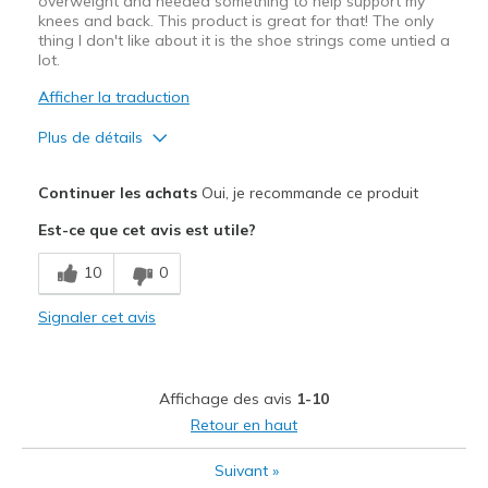
overweight and needed something to help support my
knees and back. This product is great for that! The only
thing I don't like about it is the shoe strings come untied a
lot.
Afficher la traduction
Plus de détails
Le pour
Continuer les achats
Oui, je recommande ce produit
Attractive Design
Est-ce que cet avis est utile?
Breathe Well
10
0
Comfortable
Signaler cet avis
Durable
Stylish
Affichage des avis
1-10
Les meilleures utilisations
Retour en haut
Casual Wear
Suivant
»