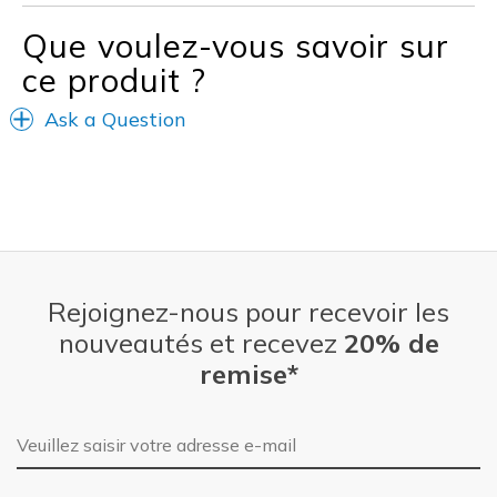
Travel
Que voulez-vous savoir sur
Width
Feels true to width
ce produit ?
Sizing
Feels true to size
View On Shoes
Shoes are for Wearing
Ask a Question
Rejoignez-nous pour recevoir les
nouveautés et recevez
20% de
remise*
Adresse e-mail