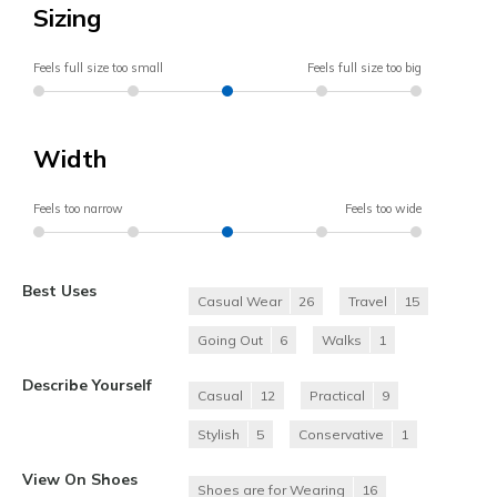
Sizing
Feels full size too small
Feels full size too big
Width
Feels too narrow
Feels too wide
Best Uses
Casual Wear
26
Travel
15
Going Out
6
Walks
1
Describe Yourself
Casual
12
Practical
9
Stylish
5
Conservative
1
View On Shoes
Shoes are for Wearing
16