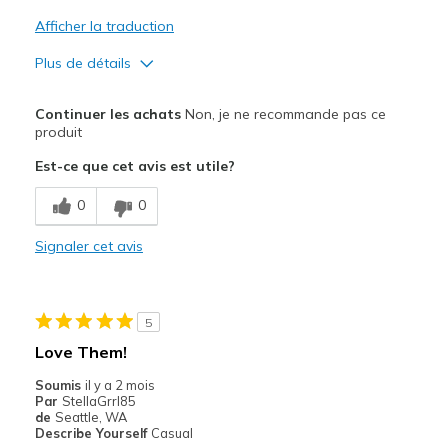
Afficher la traduction
Plus de détails
Le pour
Continuer les achats
Non, je ne recommande pas ce
Attractive Design
produit
Est-ce que cet avis est utile?
Stylish
0
0
Les meilleures utilisations
Casual Wear
Signaler cet avis
Going Out
Travel
5
Love Them!
Width
Feels too narrow
Sizing
Feels half size too small
Soumis
il y a 2 mois
Par
StellaGrrl85
de
Seattle, WA
Describe Yourself
Casual