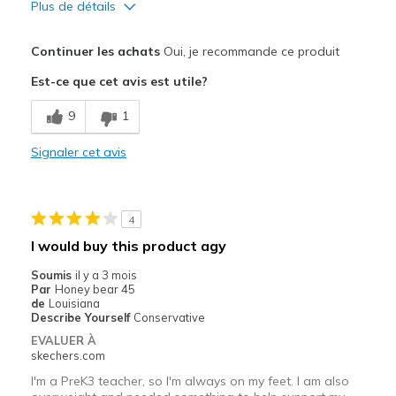
Plus de détails
Le pour
Continuer les achats
Oui, je recommande ce produit
Attractive Design
Est-ce que cet avis est utile?
Breathe Well
9
1
Comfortable
Signaler cet avis
Stylish
Les meilleures utilisations
4
Casual Wear
I would buy this product agy
Width
Feels true to width
Soumis
il y a 3 mois
Par
Honey bear 45
Sizing
Feels true to size
de
Louisiana
View On Shoes
Shoes are for Wearing
Describe Yourself
Conservative
EVALUER À
skechers.com
I'm a PreK3 teacher, so I'm always on my feet. I am also