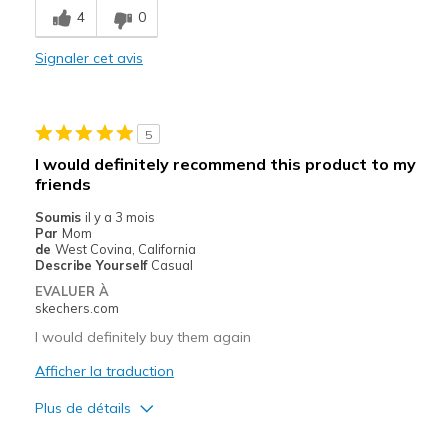
4
0
Stylish
Signaler cet avis
Les meilleures utilisations
Casual Wear
5
Travel
I would definitely recommend this product to my
friends
Width
Feels true to width
Sizing
Feels true to size
Soumis
il y a 3 mois
Par
Mom
View On Shoes
I'm Into Shoes
de
West Covina, California
Describe Yourself
Casual
EVALUER À
skechers.com
I would definitely buy them again
Afficher la traduction
Plus de détails
Le pour