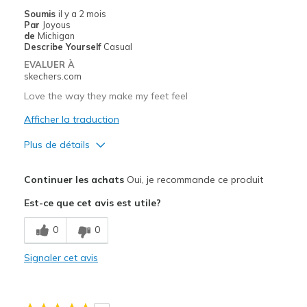
Casual Wear
Soumis
il y a 2 mois
Par
Joyous
Travel
de
Michigan
Describe Yourself
Casual
Width
Feels true to width
EVALUER À
Sizing
Feels true to size
skechers.com
View On Shoes
I'm Into Shoes
Love the way they make my feet feel
Afficher la traduction
Plus de détails
Le pour
Continuer les achats
Oui, je recommande ce produit
Comfortable
Est-ce que cet avis est utile?
Les meilleures utilisations
0
0
Casual Wear
Signaler cet avis
Going Out
Travel