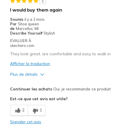
5
Width
Feels true to width
I would buy them again
Sizing
Feels true to size
Soumis
il y a 2 mois
View On Shoes
Shoes are for Wearing
Par
Shoe queen
de
Marcellus, MI
Describe Yourself
Stylish
EVALUER À
skechers.com
They look great, are comfortable and easy to walk in
Afficher la traduction
Plus de détails
Le pour
Continuer les achats
Oui, je recommande ce produit
Attractive Design
Est-ce que cet avis est utile?
Breathe Well
2
1
Comfortable
Signaler cet avis
Durable