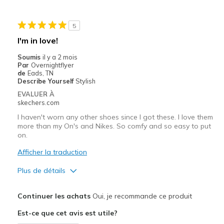
Stylish
5
Les meilleures utilisations
I'm in love!
Casual Wear
Soumis
il y a 2 mois
Par
Overnightflyer
Travel
de
Eads, TN
Describe Yourself
Stylish
Width
Feels true to width
EVALUER À
skechers.com
Sizing
Feels true to size
View On Shoes
I'm Really Into Shoes
I haven't worn any other shoes since I got these. I love them
more than my On's and Nikes. So comfy and so easy to put
on.
Afficher la traduction
Plus de détails
Le pour
Continuer les achats
Oui, je recommande ce produit
Attractive Design
Est-ce que cet avis est utile?
Comfortable