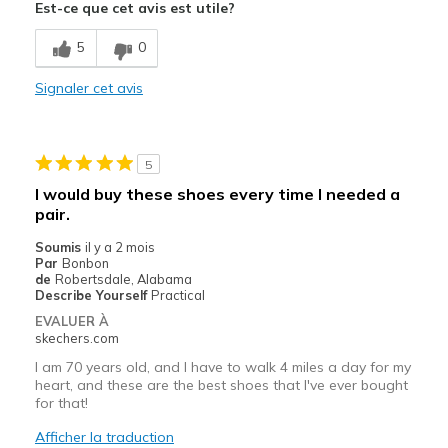
Est-ce que cet avis est utile?
Breathe Well
5
0
Comfortable
Signaler cet avis
Stylish
Les meilleures utilisations
5
Casual Wear
I would buy these shoes every time I needed a
pair.
Width
Feels true to width
Sizing
Feels true to size
Soumis
il y a 2 mois
Par
Bonbon
View On Shoes
I'm Into Shoes
de
Robertsdale, Alabama
Describe Yourself
Practical
EVALUER À
skechers.com
I am 70 years old, and I have to walk 4 miles a day for my
heart, and these are the best shoes that I've ever bought
for that!
Afficher la traduction