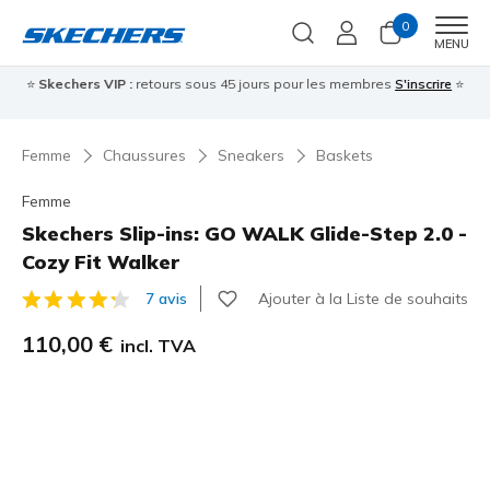
0
Men
MENU
⭐
Skechers VIP :
retours sous 45 jours pour les membres
S'inscrire
⭐

Femme
Chaussures
Sneakers
Baskets
Femme
Skechers Slip-ins: GO WALK Glide-Step 2.0 -
Cozy Fit Walker
Ajouter à la Liste de souhaits
7 avis
Évaluation client 3,6 sur 5
110,00 €
incl. TVA