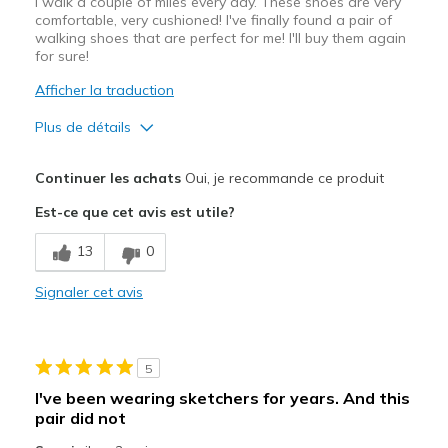
I walk a couple of miles every day. These shoes are very
comfortable, very cushioned! I've finally found a pair of
walking shoes that are perfect for me! I'll buy them again
for sure!
Afficher la traduction
Plus de détails
Le pour
Continuer les achats
Oui, je recommande ce produit
Attractive Design
Est-ce que cet avis est utile?
Breathe Well
13
0
Comfortable
Signaler cet avis
Les meilleures utilisations
Casual Wear
5
Travel
I've been wearing sketchers for years. And this
pair did not
Width
Feels true to width