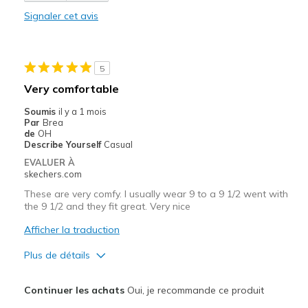
Les meilleures utilisations
Signaler cet avis
Casual Wear
Width
Feels too narrow
5
View On Shoes
I'm Into Shoes
Very comfortable
Soumis
il y a 1 mois
Par
Brea
de
OH
Describe Yourself
Casual
EVALUER À
skechers.com
These are very comfy. I usually wear 9 to a 9 1/2 went with
the 9 1/2 and they fit great. Very nice
Afficher la traduction
Plus de détails
Le pour
Continuer les achats
Oui, je recommande ce produit
Attractive Design