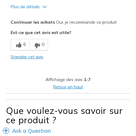
Plus de détails
Le pour
Continuer les achats
Oui, je recommande ce produit
Attractive Design
Est-ce que cet avis est utile?
Breathe Well
6
0
Comfortable
Signaler cet avis
Durable
Stylish
Affichage des avis
1-7
Les meilleures utilisations
Retour en haut
Casual Wear
Travel
Que voulez-vous savoir sur
ce produit ?
Width
Feels true to width
Sizing
Feels true to size
Ask a Question
View On Shoes
I'm Into Shoes