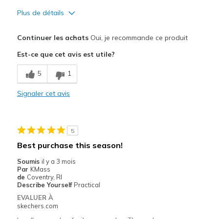
Plus de détails
Le pour
Continuer les achats
Oui, je recommande ce produit
Attractive Design
Est-ce que cet avis est utile?
Breathe Well
5
1
Comfortable
Signaler cet avis
Durable
Stylish
5
Les meilleures utilisations
Best purchase this season!
Special Occasions
Soumis
il y a 3 mois
Par
KMass
Width
Feels true to width
de
Coventry, RI
Describe Yourself
Practical
Sizing
Feels true to size
EVALUER À
View On Shoes
Shoes are for Wearing
skechers.com