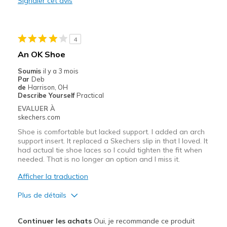
Signaler cet avis
Stylish
Le contre
4
The first few minutes I had them on they were to
An OK Shoe
Les meilleures utilisations
Soumis
il y a 3 mois
Par
Deb
Going Out
de
Harrison, OH
Describe Yourself
Practical
Width
Feels true to width
EVALUER À
Sizing
Feels true to size
skechers.com
View On Shoes
Shoes are for Wearing
Shoe is comfortable but lacked support. I added an arch
support insert. It replaced a Skechers slip in that I loved. It
had actual tie shoe laces so I could tighten the fit when
needed. That is no longer an option and I miss it.
Afficher la traduction
Plus de détails
Le pour
Continuer les achats
Oui, je recommande ce produit