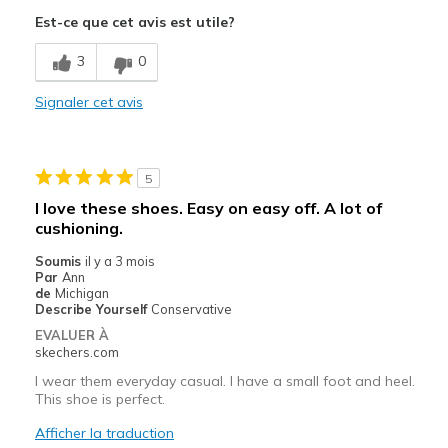
Attractive Design
Est-ce que cet avis est utile?
Les meilleures utilisations
3
0
Casual Wear
Signaler cet avis
Width
Feels true to width
Sizing
Feels true to size
View On Shoes
I'm Into Shoes
5
I love these shoes. Easy on easy off. A lot of
cushioning.
Soumis
il y a 3 mois
Par
Ann
de
Michigan
Describe Yourself
Conservative
EVALUER À
skechers.com
I wear them everyday casual. I have a small foot and heel.
This shoe is perfect.
Afficher la traduction