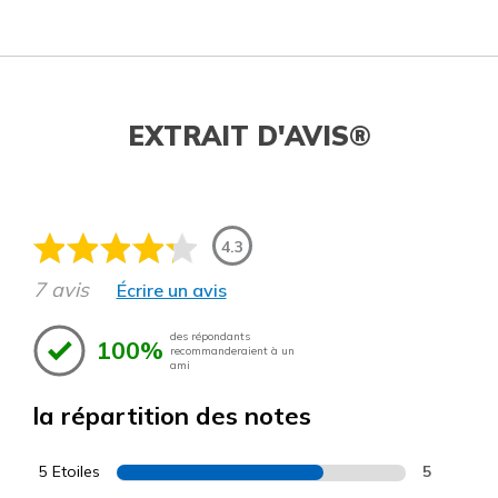
EXTRAIT D'AVIS®
4.3
7 avis
Écrire un avis
des répondants
100%
recommanderaient à un
ami
la répartition des notes
5 Etoiles
5