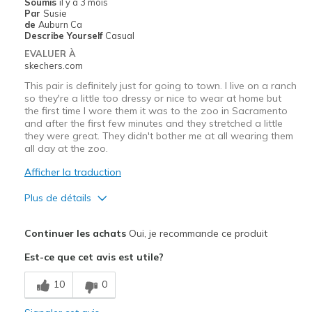
Sizing
Feels true to size
Soumis
il y a 3 mois
Par
Susie
View On Shoes
Shoes are for Wearing
de
Auburn Ca
Describe Yourself
Casual
EVALUER À
skechers.com
This pair is definitely just for going to town. I live on a ranch
so they're a little too dressy or nice to wear at home but
the first time I wore them it was to the zoo in Sacramento
and after the first few minutes and they stretched a little
they were great. They didn't bother me at all wearing them
all day at the zoo.
Afficher la traduction
Plus de détails
Le pour
Continuer les achats
Oui, je recommande ce produit
Attractive Design
Est-ce que cet avis est utile?
Breathe Well
10
0
Comfortable