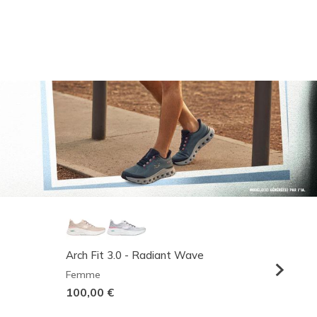
Arch Fit 3.0 - Radiant Wave
Relaxed
Femme
Homme
100,00 €
95,00 