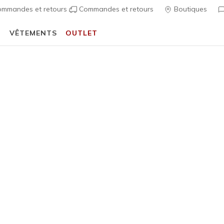
mmandes et retours
Commandes et retours
Boutiques
T
VÊTEMENTS
OUTLET
Profitez de 20% de réduction avec
Student Beans
Découvrir
 Fit
Sandales
Chaussures 