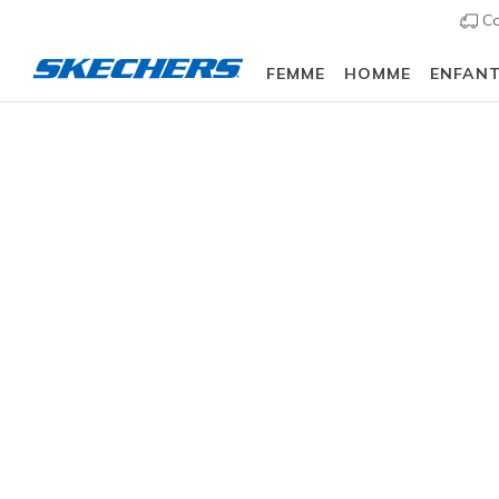
Co
FEMME
HOMME
ENFAN
Slip-ins
Arch