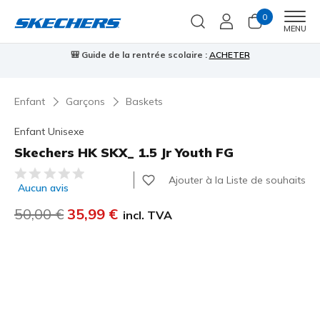
0
Men
MENU
🎒 Guide de la rentrée scolaire :
ACHETER
⭐
Enfant
Garçons
Baskets
Enfant Unisexe
Skechers HK SKX_ 1.5 Jr Youth FG
Évaluation client 3,3 sur 5
Ajouter à la Liste de souhaits
Aucun avis
Prix réduit de
50,00 €
à
35,99 €
incl. TVA