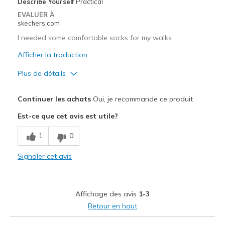
Describe Yourself
Practical
EVALUER À
skechers.com
I needed some comfortable socks for my walks
Afficher la traduction
Plus de détails
Le pour
Continuer les achats
Oui, je recommande ce produit
Comfortable
Est-ce que cet avis est utile?
Les meilleures utilisations
1
0
Walking
Signaler cet avis
Width
Feels true to width
Sizing
Feels true to size
Affichage des avis
1-3
Retour en haut