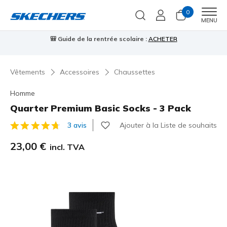
0
Men
MENU
🎒 Guide de la rentrée scolaire :
ACHETER
⭐
Vêtements
Accessoires
Chaussettes
Homme
Quarter Premium Basic Socks - 3 Pack
Ajouter à la Liste de souhaits
3 avis
Évaluation client 3,9 sur 5
23,00 €
incl. TVA