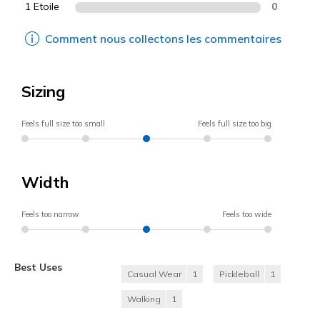
1 Etoile
0
Comment nous collectons les commentaires
Sizing
Feels full size too small
Feels full size too big
Width
Feels too narrow
Feels too wide
Best Uses
Casual Wear
1
Pickleball
1
Walking
1