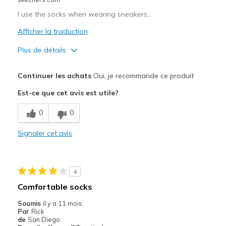
I use the socks when wearing sneakers…
Afficher la traduction
Plus de détails
Le pour
Continuer les achats
Oui, je recommande ce produit
Attractive Design
Est-ce que cet avis est utile?
Breathe Well
0
0
Comfortable
Signaler cet avis
Durable
Stylish
4
Les meilleures utilisations
Comfortable socks
Casual Wear
Soumis
il y a 11 mois
Par
Rick
de
San Diego