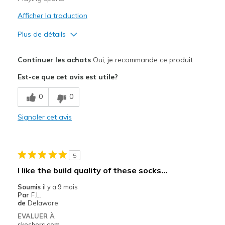
Afficher la traduction
Plus de détails
Le pour
Continuer les achats
Oui, je recommande ce produit
Comfortable
Est-ce que cet avis est utile?
Les meilleures utilisations
0
0
Pickleball
Signaler cet avis
Width
Feels true to width
Sizing
Feels true to size
5
I like the build quality of these socks…
Soumis
il y a 9 mois
Par
F.L.
de
Delaware
EVALUER À
skechers.com