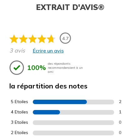
EXTRAIT D'AVIS®
4.7
3 avis
Écrire un avis
des répondants
100%
recommanderaient à un
ami
la répartition des notes
5 Etoiles
2
4 Etoiles
1
3 Etoiles
0
2 Etoiles
0