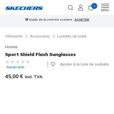
0
Men
MENU
🎒 Guide de la rentrée scolaire :
ACHETER
⭐
Vêtements
Accessoires
Lunettes de soleil
Homme
Sport Shield Flash Sunglasses
Évaluation client 5 sur 5
Ajouter à la Liste de souhaits
Aucun avis
45,00 €
incl. TVA