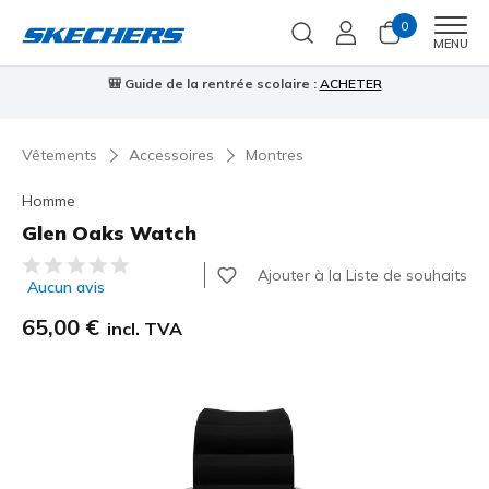
0
Men
MENU
🎒 Guide de la rentrée scolaire :
ACHETER
⭐
Vêtements
Accessoires
Montres
Homme
Glen Oaks Watch
Évaluation client 3,1 sur 5
Ajouter à la Liste de souhaits
Aucun avis
65,00 €
incl. TVA