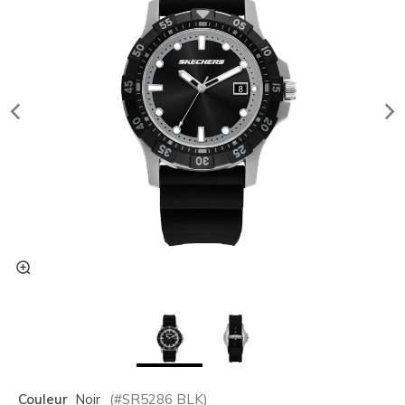
Couleur
Noir
(#
SR5286
BLK
)