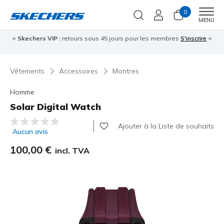
0
Men
MENU
⭐
Skechers VIP :
retours sous 45 jours pour les membres
S'inscrire
⭐

Vêtements
Accessoires
Montres
Homme
Solar Digital Watch
Évaluation client 3,1 sur 5
Ajouter à la Liste de souhaits
Aucun avis
100,00 €
incl. TVA