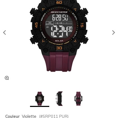
Couleur
Violette
(#
SRP011
PUR
)