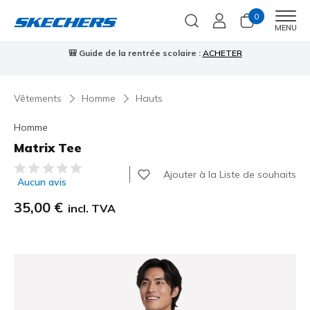
0
Men
MENU
🎒 Guide de la rentrée scolaire :
ACHETER
⭐
Vêtements
Homme
Hauts
Homme
Matrix Tee
Évaluation client 5 sur 5
Ajouter à la Liste de souhaits
Aucun avis
35,00 €
incl. TVA