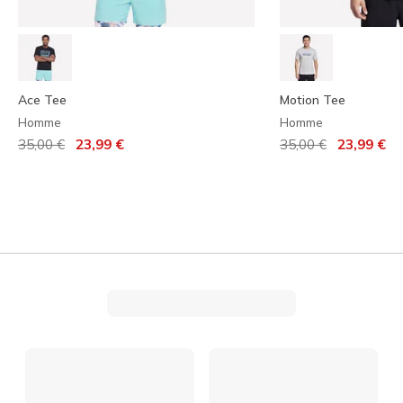
Ace Tee
Motion Tee
Homme
Homme
Prix réduit de
à
Prix réduit de
à
35,00 €
23,99 €
35,00 €
23,99 €